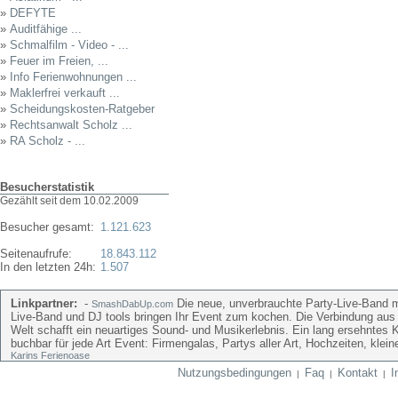
»
DEFYTE
»
Auditfähige ...
»
Schmalfilm - Video - ...
»
Feuer im Freien, ...
»
Info Ferienwohnungen ...
»
Maklerfrei verkauft ...
»
Scheidungskosten-Ratgeber
»
Rechtsanwalt Scholz ...
»
RA Scholz - ...
Besucherstatistik
Gezählt seit dem 10.02.2009
Besucher gesamt:
1.121.623
Seitenaufrufe:
18.843.112
In den letzten 24h:
1.507
Linkpartner:
-
Die neue, unverbrauchte Party-Live-Band mi
SmashDabUp.com
Live-Band und DJ tools bringen Ihr Event zum kochen. Die Verbindung aus
Welt schafft ein neuartiges Sound- und Musikerlebnis. Ein lang ersehntes 
buchbar für jede Art Event: Firmengalas, Partys aller Art, Hochzeiten, kle
Karins Ferienoase
Nutzungsbedingungen
Faq
Kontakt
I
|
|
|