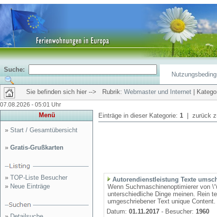
Suche:
Nutzungsbedin
Sie befinden sich hier --> Rubrik:
Webmaster und Internet
| Kategor
07.08.2026 - 05:01 Uhr
Menü
Einträge in dieser Kategorie:
1
| zurück 
»
Start / Gesamtübersicht
»
Gratis-Grußkarten
»
TOP-Liste Besucher
Autorendienstleistung Texte umsc
»
Neue Einträge
Wenn Suchmaschinenoptimierer von \“u
unterschiedliche Dinge meinen. Rein t
umgeschriebener Text unique Content. E
Datum:
01.11.2017
- Besucher:
1960
»
Detailsuche