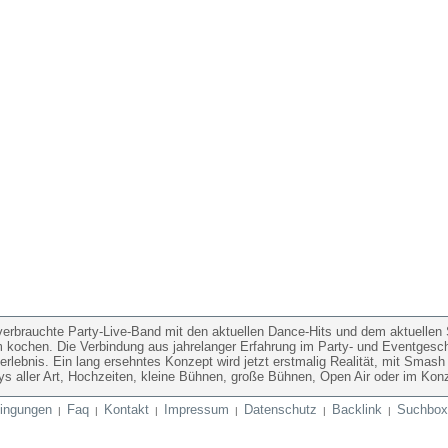
erbrauchte Party-Live-Band mit den aktuellen Dance-Hits und dem aktuellen S
m kochen. Die Verbindung aus jahrelanger Erfahrung im Party- und Eventgesc
erlebnis. Ein lang ersehntes Konzept wird jetzt erstmalig Realität, mit Sma
tys aller Art, Hochzeiten, kleine Bühnen, große Bühnen, Open Air oder im Konz
ingungen
Faq
Kontakt
Impressum
Datenschutz
Backlink
Suchbox
|
|
|
|
|
|