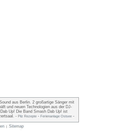
ound aus Berlin. 2 großartige Sänger mit
häft und neuen Technologien aus der DJ-
sh Dab Up! Die Band Smash Dab Up! ist
ertsaal. -
-
-
Pilz Rezepte
Ferienanlage Ostsee
en
Sitemap
|