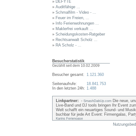
»
DEFYTE
»
Auditfähige ...
»
Schmalfilm - Video - ...
»
Feuer im Freien, ...
»
Info Ferienwohnungen ...
»
Maklerfrei verkauft ...
»
Scheidungskosten-Ratgeber
»
Rechtsanwalt Scholz ...
»
RA Scholz - ...
Besucherstatistik
Gezählt seit dem 10.02.2009
Besucher gesamt:
1.121.360
Seitenaufrufe:
18.841.753
In den letzten 24h:
1.488
Linkpartner:
-
Die neue, unv
SmashDabUp.com
Live-Band und DJ tools bringen Ihr Event zu
Welt schafft ein neuartiges Sound- und Musik
buchbar für jede Art Event: Firmengalas, Par
Karins Ferienoase
Nutzungsbed