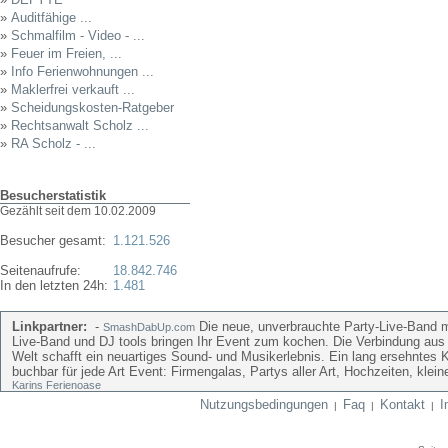
»
Auditfähige ...
»
Schmalfilm - Video - ...
»
Feuer im Freien, ...
»
Info Ferienwohnungen ...
»
Maklerfrei verkauft ...
»
Scheidungskosten-Ratgeber
»
Rechtsanwalt Scholz ...
»
RA Scholz - ...
Besucherstatistik
Gezählt seit dem 10.02.2009
Besucher gesamt:
1.121.526
Seitenaufrufe:
18.842.746
In den letzten 24h:
1.481
Linkpartner:
-
Die neue, unverbrauchte Party-Live-Band mi
SmashDabUp.com
Live-Band und DJ tools bringen Ihr Event zum kochen. Die Verbindung aus
Welt schafft ein neuartiges Sound- und Musikerlebnis. Ein lang ersehntes 
buchbar für jede Art Event: Firmengalas, Partys aller Art, Hochzeiten, kle
Karins Ferienoase
Nutzungsbedingungen
Faq
Kontakt
I
|
|
|