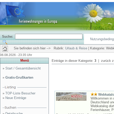
Suche:
Nutzungsbedin
Sie befinden sich hier --> Rubrik:
Urlaub & Reise
| Kategorie: Web
06.08.2026 - 23:35 Uhr
Menü
Einträge in dieser Kategorie:
3
| zurück 
»
Start / Gesamtübersicht
»
Gratis-Grußkarten
»
TOP-Liste Besucher
Webkatalo
»
Neue Einträge
Willkommen in 
Deutschland und
Webkatalog dür
Ferienhäuser, P
»
Detailsuche