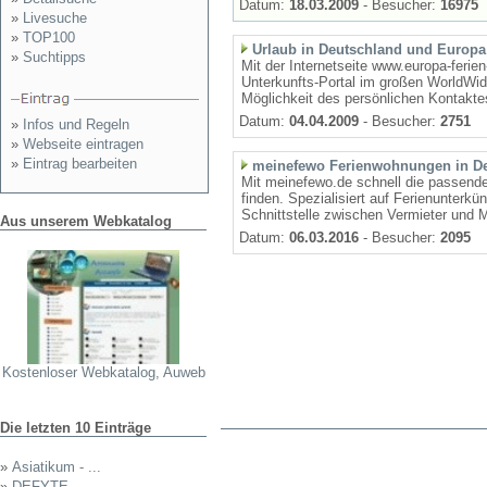
Datum:
18.03.2009
- Besucher:
16975
»
Livesuche
»
TOP100
Urlaub in Deutschland und Europa
»
Suchtipps
Mit der Internetseite www.europa-ferien
Unterkunfts-Portal im großen WorldWi
Möglichkeit des persönlichen Kontakt
Datum:
04.04.2009
- Besucher:
2751
»
Infos und Regeln
»
Webseite eintragen
»
Eintrag bearbeiten
meinefewo Ferienwohnungen in D
Mit meinefewo.de schnell die passend
finden. Spezialisiert auf Ferienunterkü
Schnittstelle zwischen Vermieter und Mie
Aus unserem Webkatalog
Datum:
06.03.2016
- Besucher:
2095
Kostenloser Webkatalog, Auweb
Die letzten 10 Einträge
»
Asiatikum - ...
»
DEFYTE