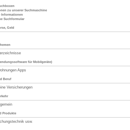
Suchboxen
onen zu unserer Suchmaschine
 Informationen
he Suchformular
örse, Geld
Themen
erzeichnisse
ndungssoftware für Mobilgeräte)
ohnungen Apps
nd Beruf
ine Versicherungen
erkehr
lgemein
d Produkte
hungstechnik usw.