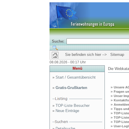
Suche:
Sie befinden sich hier --> Sitemap
08.08.2026 - 00:17 Uhr
Menü
Die Webkata
»
Start / Gesamtübersicht
»
»
Gratis-Grußkarten
Unsere A
»
Fragen u
»
Unser Im
»
Kontaktfo
»
Anmelde
»
TOP-Liste Besucher
»
Tipps und
»
Neue Einträge
»
TOP-Liste
»
TOP-Liste
»
TOP-List
»
User-LogI
»
Detailsuche