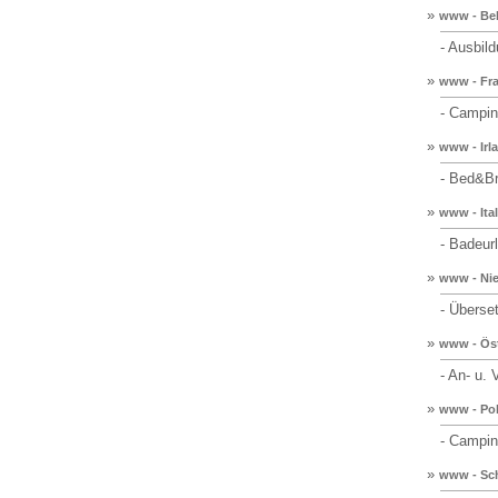
»
www - Bel
- Ausbildu
»
www - Fra
- Camping
»
www - Irl
- Bed&Br
»
www - Ital
- Badeurl
»
www - Nie
- Übersetz
»
www - Öst
- An- u. V
»
www - Po
- Camping
»
www - Sc