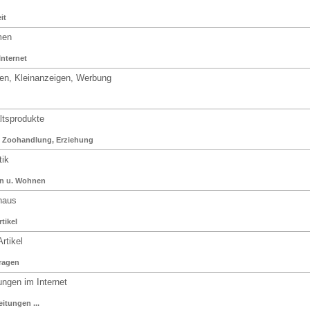
it
men
Internet
n, Kleinanzeigen, Werbung
tsprodukte
, Zoohandlung, Erziehung
ik
en u. Wohnen
haus
rtikel
rtikel
Fragen
gen im Internet
itungen ...