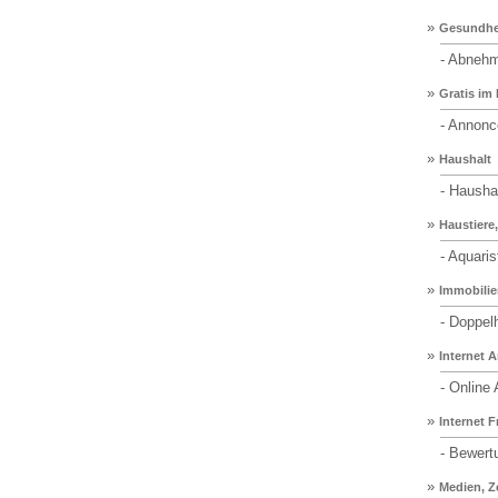
»
Gesundhe
- Abneh
»
Gratis im 
- Annonce
»
Haushalt
- Haushal
»
Haustiere
- Aquarist
»
Immobili
- Doppel
»
Internet A
- Online A
»
Internet 
- Bewertun
»
Medien, Ze