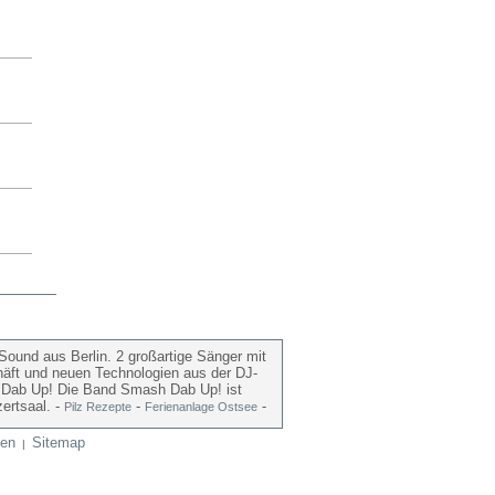
ound aus Berlin. 2 großartige Sänger mit
häft und neuen Technologien aus der DJ-
sh Dab Up! Die Band Smash Dab Up! ist
ertsaal. -
-
-
Pilz Rezepte
Ferienanlage Ostsee
en
Sitemap
|