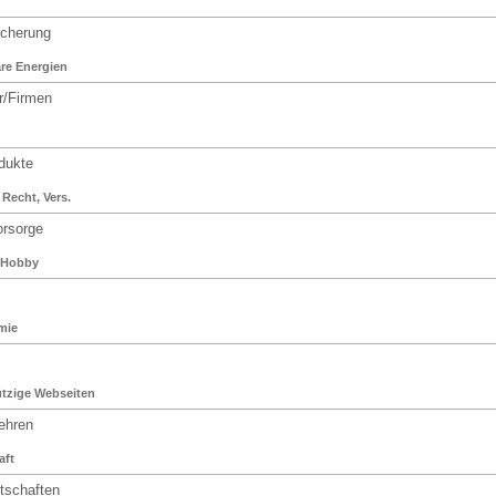
cherung
re Energien
r/Firmen
dukte
Recht, Vers.
rsorge
& Hobby
mie
tzige Webseiten
ehren
aft
schaften