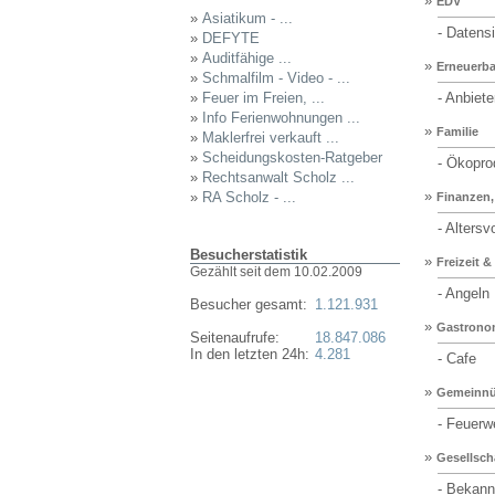
»
EDV
»
Asiatikum - ...
- Datensi
»
DEFYTE
»
Auditfähige ...
»
Erneuerba
»
Schmalfilm - Video - ...
»
Feuer im Freien, ...
- Anbiete
»
Info Ferienwohnungen ...
»
Familie
»
Maklerfrei verkauft ...
»
Scheidungskosten-Ratgeber
- Ökopro
»
Rechtsanwalt Scholz ...
»
»
RA Scholz - ...
Finanzen, 
- Altersvo
Besucherstatistik
»
Freizeit 
Gezählt seit dem 10.02.2009
- Angeln
Besucher gesamt:
1.121.931
»
Gastrono
Seitenaufrufe:
18.847.086
In den letzten 24h:
4.281
- Cafe
»
Gemeinnü
- Feuerw
»
Gesellsch
- Bekannt