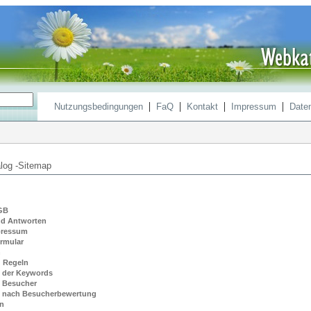
|
|
|
|
Nutzungsbedingungen
FaQ
Kontakt
Impressum
Date
log -Sitemap
GB
nd Antworten
pressum
rmular
n
 Regeln
 der Keywords
 Besucher
e nach Besucherbewertung
n