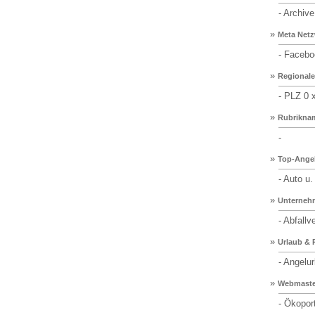
- Archive
»
Meta Netz
- Facebo
»
Regionale
- PLZ 0 
»
Rubrikna
-
»
Top-Ange
- Auto u.
»
Unterneh
- Abfallv
»
Urlaub & 
- Angelur
»
Webmaster
- Ökoport