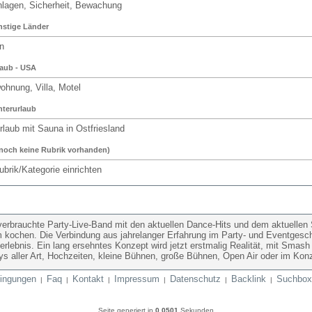
lagen, Sicherheit, Bewachung
stige Länder
n
aub - USA
hnung, Villa, Motel
terurlaub
laub mit Sauna in Ostfriesland
noch keine Rubrik vorhanden)
rik/Kategorie einrichten
erbrauchte Party-Live-Band mit den aktuellen Dance-Hits und dem aktuellen S
m kochen. Die Verbindung aus jahrelanger Erfahrung im Party- und Eventgesc
erlebnis. Ein lang ersehntes Konzept wird jetzt erstmalig Realität, mit Sma
tys aller Art, Hochzeiten, kleine Bühnen, große Bühnen, Open Air oder im Konz
ingungen
Faq
Kontakt
Impressum
Datenschutz
Backlink
Suchbox
|
|
|
|
|
|
Seite generiert in
0.0501
Sekunden