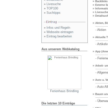
»
Backlinks
»
Livesuche
»
Externe 
»
TOP100
»
Informati
»
Livesuche
»
Suchtipps
»
Detailsuc
»
Aktien, B
»
Infos und Regeln
- Aktien
»
Webseite eintragen
»
Eintrag bearbeiten
»
Aktuelle 
- Artikelv
Aus unserem Webkatalog
»
App (Anwe
- Ferienw
»
Arbeit- u
- Allgeme
»
Auto u. V
- Auto Al
Ferienhaus Brindling
»
Bauen un
- Überwac
Die letzten 10 Einträge