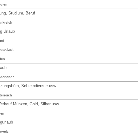
gien
ng, Studium, Beruf
nkreich
 Urlaub
and
eakfast
ien
aub
derlande
ungsbüro, Schreibdienste usw.
erreich
erkauf Münzen, Gold, Silber usw.
len
urlaub
hweiz