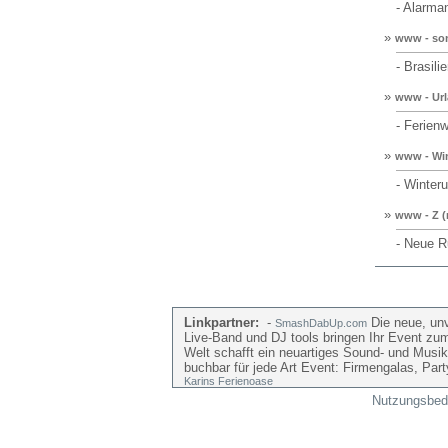
- Alarman
»
www - son
- Brasilie
»
www - Url
- Ferienwo
»
www - Win
- Winterur
»
www - Z (
- Neue Rub
Linkpartner:
-
Die neue, unv
SmashDabUp.com
Live-Band und DJ tools bringen Ihr Event zu
Welt schafft ein neuartiges Sound- und Musik
buchbar für jede Art Event: Firmengalas, Par
Karins Ferienoase
Nutzungsbed