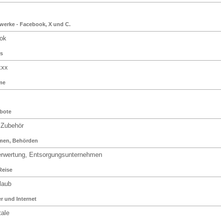
werke - Facebook, X und C.
ok
s
xxx
me
bote
 Zubehör
men, Behörden
erwertung, Entsorgungsunternehmen
Reise
laub
 und Internet
ale