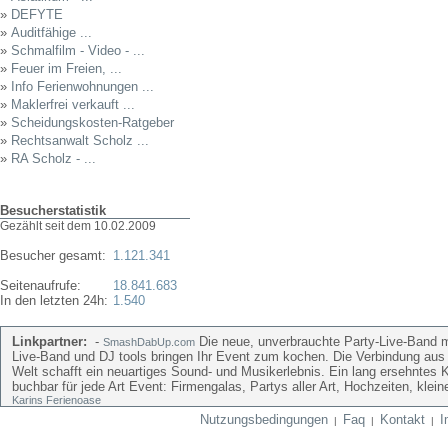
»
DEFYTE
»
Auditfähige ...
»
Schmalfilm - Video - ...
»
Feuer im Freien, ...
»
Info Ferienwohnungen ...
»
Maklerfrei verkauft ...
»
Scheidungskosten-Ratgeber
»
Rechtsanwalt Scholz ...
»
RA Scholz - ...
Besucherstatistik
Gezählt seit dem 10.02.2009
Besucher gesamt:
1.121.341
Seitenaufrufe:
18.841.683
In den letzten 24h:
1.540
Linkpartner:
-
Die neue, unverbrauchte Party-Live-Band mi
SmashDabUp.com
Live-Band und DJ tools bringen Ihr Event zum kochen. Die Verbindung aus
Welt schafft ein neuartiges Sound- und Musikerlebnis. Ein lang ersehntes 
buchbar für jede Art Event: Firmengalas, Partys aller Art, Hochzeiten, kle
Karins Ferienoase
Nutzungsbedingungen
Faq
Kontakt
I
|
|
|