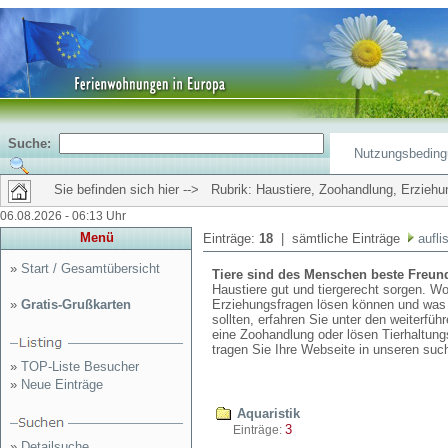
Suche:
Nutzungsbedin
Sie befinden sich hier --> Rubrik: Haustiere, Zoohandlung, Erziehu
06.08.2026 - 06:13 Uhr
Menü
Einträge:
18
| sämtliche Einträge
aufli
»
Start / Gesamtübersicht
Tiere sind des Menschen beste Freun
Haustiere gut und tiergerecht sorgen. W
»
Gratis-Grußkarten
Erziehungsfragen lösen können und was 
sollten, erfahren Sie unter den weiterfü
eine Zoohandlung oder lösen Tierhaltung
tragen Sie Ihre Webseite in unseren su
»
TOP-Liste Besucher
»
Neue Einträge
Aquaristik
3
Einträge:
»
Detailsuche