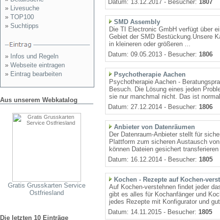
Datum: 13.12.2017 - Besucher:
1807
»
Livesuche
»
TOP100
SMD Assembly
»
Suchtipps
Die TI Electronic GmbH verfügt über ei
Gebiet der SMD Bestückung.Unsere Kap
in kleineren oder größeren ...
Datum: 09.05.2013 - Besucher:
1806
»
Infos und Regeln
»
Webseite eintragen
»
Eintrag bearbeiten
Psychotherapie Aachen
Psychotherapie Aachen - Beratungspra
Besuch. Die Lösung eines jeden Problem
sie nur manchmal nicht. Das ist normal
Aus unserem Webkatalog
Datum: 27.12.2014 - Besucher:
1806
Anbieter von Datenräumen
Der Datenraum-Anbieter stellt für sich
Plattform zum sicheren Austausch vo
können Dateien gesichert transferieren 
Datum: 16.12.2014 - Besucher:
1805
Kochen - Rezepte auf Kochen-vers
Gratis Grusskarten Service
Auf Kochen-verstehnen findet jeder das
Ostfriesland
gibt es alles für Kochanfänger und Koc
jedes Rezepte mit Konfigurator und gut
Datum: 14.11.2015 - Besucher:
1805
Die letzten 10 Einträge