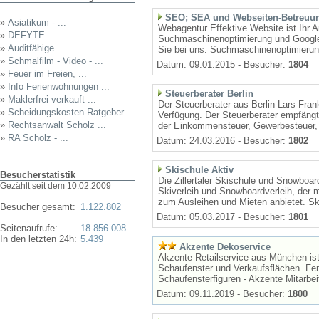
SEO; SEA und Webseiten-Betreuu
»
Asiatikum - ...
Webagentur Effektive Website ist Ihr A
»
DEFYTE
Suchmaschinenoptimierung und Google
»
Auditfähige ...
Sie bei uns: Suchmaschinenoptimierung
»
Schmalfilm - Video - ...
Datum: 09.01.2015 - Besucher:
1804
»
Feuer im Freien, ...
»
Info Ferienwohnungen ...
Steuerberater Berlin
»
Maklerfrei verkauft ...
Der Steuerberater aus Berlin Lars Fra
»
Scheidungskosten-Ratgeber
Verfügung. Der Steuerberater empfängt
»
Rechtsanwalt Scholz ...
der Einkommensteuer, Gewerbesteuer, 
»
RA Scholz - ...
Datum: 24.03.2016 - Besucher:
1802
Skischule Aktiv
Besucherstatistik
Die Zillertaler Skischule und Snowboard
Gezählt seit dem 10.02.2009
Skiverleih und Snowboardverleih, der
zum Ausleihen und Mieten anbietet. Sk
Besucher gesamt:
1.122.802
Datum: 05.03.2017 - Besucher:
1801
Seitenaufrufe:
18.856.008
In den letzten 24h:
5.439
Akzente Dekoservice
Akzente Retailservice aus München ist 
Schaufenster und Verkaufsflächen. Fen
Schaufensterfiguren - Akzente Mitarbeit
Datum: 09.11.2019 - Besucher:
1800