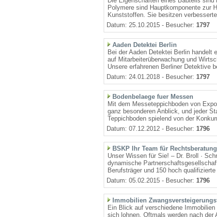
Die Eigenschaften eines Bauteils sind
Polymere sind Hauptkomponente zur He
Kunststoffen. Sie besitzen verbesserte
Datum: 25.10.2015 - Besucher:
1797
Aaden Detektei Berlin
Bei der Aaden Detektei Berlin handelt 
auf Mitarbeiterüberwachung und Wirtscha
Unsere erfahrenen Berliner Detektive be
Datum: 24.01.2018 - Besucher:
1797
Bodenbelaege fuer Messen
Mit dem Messeteppichboden von Expo
ganz besonderen Anblick, und jeder Sta
Teppichboden spielend von der Konkurr
Datum: 07.12.2012 - Besucher:
1796
BSKP Ihr Team für Rechtsberatung
Unser Wissen für Sie! – Dr. Broll · Sc
dynamische Partnerschaftsgesellschaf
Berufsträger und 150 hoch qualifizierte 
Datum: 05.02.2015 - Besucher:
1796
Immobilien Zwangsversteigerungs
Ein Blick auf verschiedene Immobilien
sich lohnen. Oftmals werden nach de