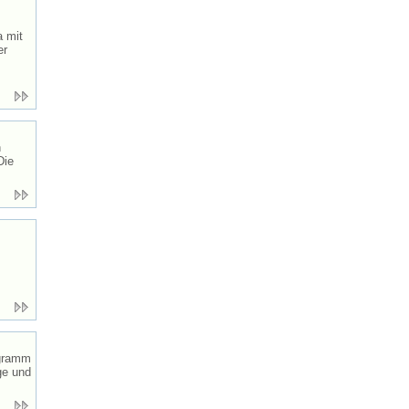
a mit
er
n
Die
ogramm
ge und