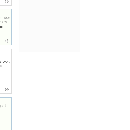
t über
enen
em
s weit
e
gast