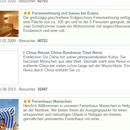
5.07.2010 - Besucher:
42703
Ferienwohnung mit Sauna bei Esens
Die großzügig geschnittene Erdgeschoss-Ferienwohnung verfüg
eine Fläche von ca. 105 qm und ist bis 5 Personen geeignet, d
zwei Schlafzimmer sowie ein Wohnzimmer mit angeschlossen
Essbereich und eine voll ...
2.02.2009 - Besucher:
40721
China Reisen China Rundreise Tibet Reise
Entdecken Sie China mit seiner jahrtausendealten Kultur. Sie
fasziniert Menschen aus aller Welt. Deshalb steht eine Reise in
entfernte China bei vielen schon lange auf der Wunschliste. Ein
Reise durch China entführt Sie zu ...
1.09.2013 - Besucher:
32447
Ferienhaus Mariechen
Herzlich Willkommen in unserem Ferienhaus Mariechen in Holt
an der Nordsee. Wir bieten Ihnen als Ausgangspunkt für einen
entspannten und vielseitigen Urlaub in Holtgast ein kleines
gemütliches preiswertes Ferienhaus mit einer ...