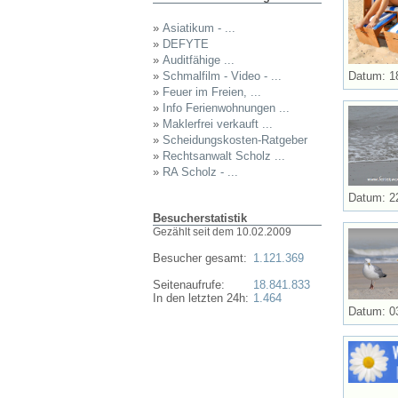
»
Asiatikum - ...
»
DEFYTE
»
Auditfähige ...
»
Schmalfilm - Video - ...
Datum: 1
»
Feuer im Freien, ...
»
Info Ferienwohnungen ...
»
Maklerfrei verkauft ...
»
Scheidungskosten-Ratgeber
»
Rechtsanwalt Scholz ...
»
RA Scholz - ...
Datum: 2
Besucherstatistik
Gezählt seit dem 10.02.2009
Besucher gesamt:
1.121.369
Seitenaufrufe:
18.841.833
In den letzten 24h:
1.464
Datum: 0