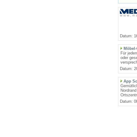
Datum: 1
Möbel-
Für jede
oder gese
versprech
Datum: 2
App So
Gemütlich
Nordrand
Ortszent
Datum: 0