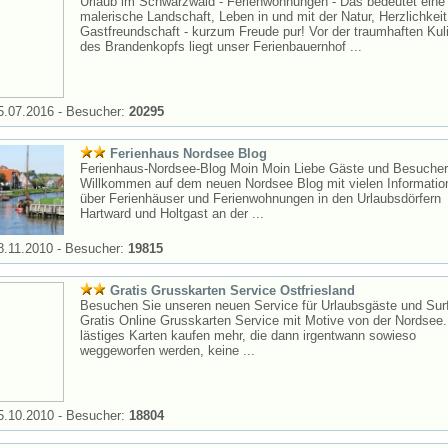
Urlaub im Schwarzwald - Ferienwohnungen - Das bedeutet eine
malerische Landschaft, Leben in und mit der Natur, Herzlichkei
Gastfreundschaft - kurzum Freude pur! Vor der traumhaften Kul
des Brandenkopfs liegt unser Ferienbauernhof ...
5.07.2016 - Besucher:
20295
Ferienhaus Nordsee Blog
Ferienhaus-Nordsee-Blog Moin Moin Liebe Gäste und Besucher
Willkommen auf dem neuen Nordsee Blog mit vielen Informatio
über Ferienhäuser und Ferienwohnungen in den Urlaubsdörfern
Hartward und Holtgast an der ...
8.11.2010 - Besucher:
19815
Gratis Grusskarten Service Ostfriesland
Besuchen Sie unseren neuen Service für Urlaubsgäste und Surf
Gratis Online Grusskarten Service mit Motive von der Nordsee.
lästiges Karten kaufen mehr, die dann irgentwann sowieso
weggeworfen werden, keine ...
5.10.2010 - Besucher:
18804