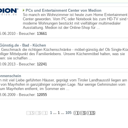
PCs und Entertainment Center von Medion
So manch ein Wohnzimmer ist heute zum Home Entertainment
Center geworden. Vom PC oder Notebook bis zum HD-TV sind v
moderne Wohnungen bestückt mit vielfältiger multimedialer
Ausstattung. Medion ist der Online-Shop für ...
6.06.2010 - Besucher:
13661
Günstig.de - Bad - Küchen
n Geschmack die richtigen Küchenschränke - möbel-günstig.de! Ob Single-Kü
lliger Mittelpunkt des Familienlebens. Unsere Küchenmöbel halten, was sie
en: sie schaffen ...
0.09.2013 - Besucher:
12241
nnenschein
 mit viel Liebe geführten Häuser, geprägt vom Tiroler Landhausstil liegen am
 von Mayrhofen in ganzjähriger sonnigen Lage. Nur wenige Gehminuten vom
rum Mayrhofen entfernt, im Sommer ein ...
8.06.2009 - Besucher:
12055
1
... 1 ...
105