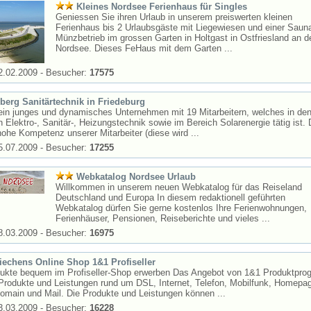
Kleines Nordsee Ferienhaus für Singles
Geniessen Sie ihren Urlaub in unserem preiswerten kleinen
Ferienhaus bis 2 Urlaubsgäste mit Liegewiesen und einer Saun
Münzbetrieb im grossen Garten in Holtgast in Ostfriesland an d
Nordsee. Dieses FeHaus mit dem Garten ...
2.02.2009 - Besucher:
17575
berg Sanitärtechnik in Friedeburg
 ein junges und dynamisches Unternehmen mit 19 Mitarbeitern, welches in de
 Elektro-, Sanitär-, Heizungstechnik sowie im Bereich Solarenergie tätig ist. 
hohe Kompetenz unserer Mitarbeiter (diese wird ...
5.07.2009 - Besucher:
17255
Webkatalog Nordsee Urlaub
Willkommen in unserem neuen Webkatalog für das Reiseland
Deutschland und Europa In diesem redaktionell geführten
Webkatalog dürfen Sie gerne kostenlos Ihre Ferienwohnungen,
Ferienhäuser, Pensionen, Reiseberichte und vieles ...
8.03.2009 - Besucher:
16975
iechens Online Shop 1&1 Profiseller
ukte bequem im Profiseller-Shop erwerben Das Angebot von 1&1 Produktpr
Produkte und Leistungen rund um DSL, Internet, Telefon, Mobilfunk, Homepa
omain und Mail. Die Produkte und Leistungen können ...
3.03.2009 - Besucher:
16228