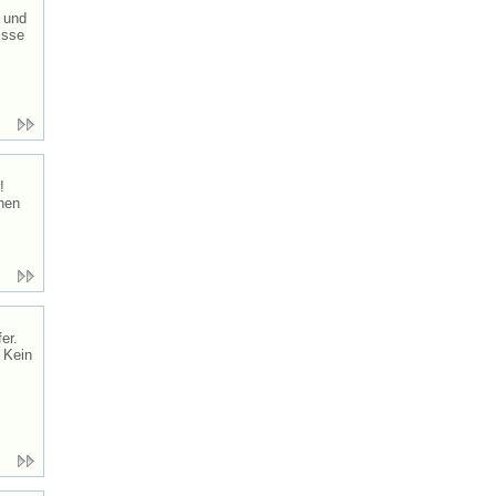
t und
isse
!
nen
er.
 Kein