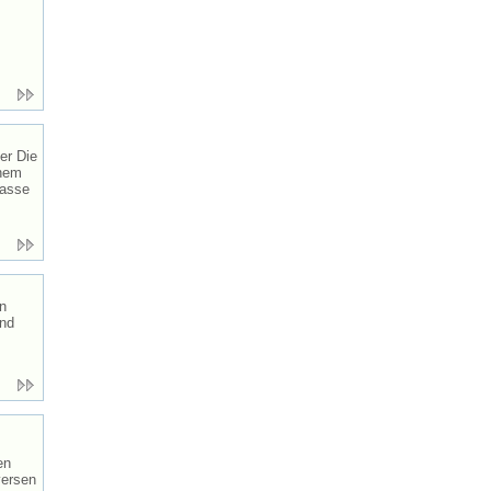
er Die
inem
rasse
n
und
en
versen