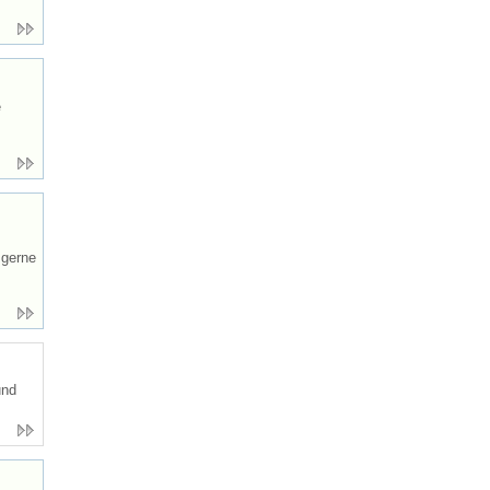
e
 gerne
und