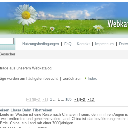
|
|
|
|
Nutzungsbedingungen
FaQ
Kontakt
Impressum
Date
 Besucher
träge aus unserem Webkatalog.
räge wurden am häufigsten besucht | zurück zum
Index
1
... 1 ...
105
Reisen Lhasa Bahn Tibetreisen
 Leute im Westen ist eine Reise nach China ein Traum, denn in ihren Augen is
 weit entferntes und geheimnisvolles Land. China ist das bevölkerungsreichst
Erde. China, ein Land mit einer 7000jährigen ...