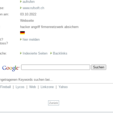
aufrufen
se:
www.rufsoft.ch
en am:
03.10.2022
Webseite
:
hacker angriff firmennetzwerk absichern
t?
hier melden
toss?
uche:
Indexierte Seiten
Backlinks
ingetragenen Keywords suchen bei...
|
Fireball
|
Lycos
|
Web
|
Linkzone
|
Yahoo
Zurück