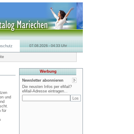
nschutz
07.08.2026 - 04:33 Uhr
ite
Werbung
Newsletter abonnieren
Die neusten Infos per eMail?
eMail-Adresse eintragen...
tzen
sen und
und
scht.
 für
n