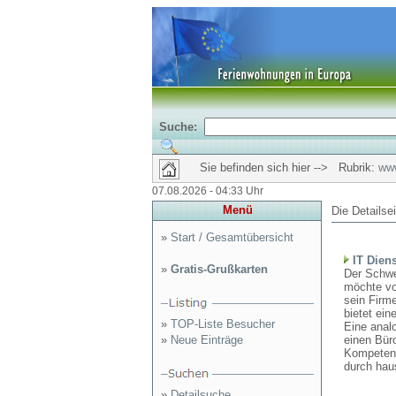
Suche:
Sie befinden sich hier --> Rubrik:
www
07.08.2026 - 04:33 Uhr
Menü
Die Detailse
»
Start / Gesamtübersicht
IT Dien
»
Gratis-Grußkarten
Der Schwe
möchte vo
sein Firme
bietet ei
»
TOP-Liste Besucher
Eine analo
»
Neue Einträge
einen Bür
Kompetenz
durch haus
»
Detailsuche