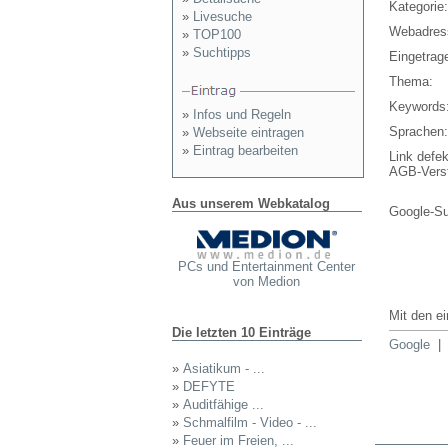
Kategorie:
»
Livesuche
Webadres
»
TOP100
»
Suchtipps
Eingetrag
Thema:
Keywords
»
Infos und Regeln
Sprachen:
»
Webseite eintragen
»
Eintrag bearbeiten
Link defek
AGB-Vers
Aus unserem Webkatalog
Google-S
PCs und Entertainment Center
von Medion
Mit den e
Die letzten 10 Einträge
Google
»
Asiatikum - ...
»
DEFYTE
»
Auditfähige ...
»
Schmalfilm - Video - ...
»
Feuer im Freien, ...