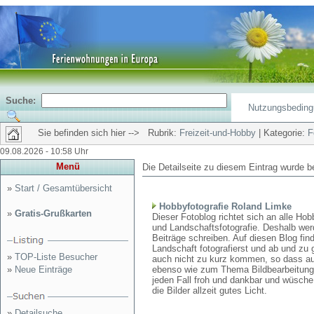
Suche:
Nutzungsbedin
Sie befinden sich hier --> Rubrik:
Freizeit-und-Hobby
| Kategorie:
F
09.08.2026 - 10:58 Uhr
Menü
Die Detailseite zu diesem Eintrag wurde b
»
Start / Gesamtübersicht
Hobbyfotografie Roland Limke
»
Gratis-Grußkarten
Dieser Fotoblog richtet sich an alle Hob
und Landschaftsfotografie. Deshalb we
Beiträge schreiben. Auf diesen Blog fin
Landschaft fotografierst und ab und zu 
»
TOP-Liste Besucher
auch nicht zu kurz kommen, so dass au
»
Neue Einträge
ebenso wie zum Thema Bildbearbeitung. 
jeden Fall froh und dankbar und wüsche
die Bilder allzeit gutes Licht.
»
Detailsuche