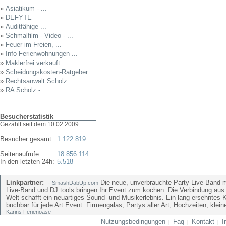
»
Asiatikum - ...
»
DEFYTE
»
Auditfähige ...
»
Schmalfilm - Video - ...
»
Feuer im Freien, ...
»
Info Ferienwohnungen ...
»
Maklerfrei verkauft ...
»
Scheidungskosten-Ratgeber
»
Rechtsanwalt Scholz ...
»
RA Scholz - ...
Besucherstatistik
Gezählt seit dem 10.02.2009
Besucher gesamt:
1.122.819
Seitenaufrufe:
18.856.114
In den letzten 24h:
5.518
Linkpartner:
-
Die neue, unverbrauchte Party-Live-Band mi
SmashDabUp.com
Live-Band und DJ tools bringen Ihr Event zum kochen. Die Verbindung aus
Welt schafft ein neuartiges Sound- und Musikerlebnis. Ein lang ersehntes 
buchbar für jede Art Event: Firmengalas, Partys aller Art, Hochzeiten, kle
Karins Ferienoase
Nutzungsbedingungen
Faq
Kontakt
I
|
|
|