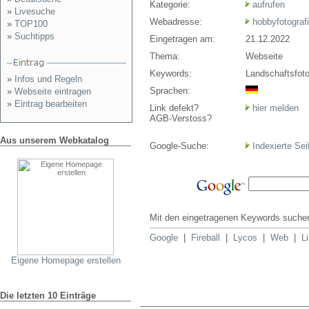
Kategorie:
aufrufen
»
Livesuche
Webadresse:
hobbyfotografi
»
TOP100
»
Suchtipps
Eingetragen am:
21.12.2022
Thema:
Webseite
Keywords:
Landschaftsfoto
»
Infos und Regeln
Sprachen:
»
Webseite eintragen
»
Eintrag bearbeiten
Link defekt?
hier melden
AGB-Verstoss?
Aus unserem Webkatalog
Google-Suche:
Indexierte Sei
Mit den eingetragenen Keywords suchen
Google
|
Fireball
|
Lycos
|
Web
|
L
Eigene Homepage erstellen
Die letzten 10 Einträge