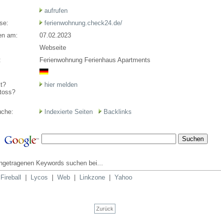
aufrufen
se:
ferienwohnung.check24.de/
en am:
07.02.2023
Webseite
:
Ferienwohnung Ferienhaus Apartments
t?
hier melden
toss?
uche:
Indexierte Seiten
Backlinks
ingetragenen Keywords suchen bei...
|
Fireball
|
Lycos
|
Web
|
Linkzone
|
Yahoo
Zurück