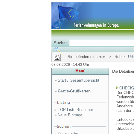
Suche:
Sie befinden sich hier --> Rubrik:
Url
08.08.2026 - 14:43 Uhr
Menü
Die Detailse
»
Start / Gesamtübersicht
CHECK24
»
Gratis-Grußkarten
Der CHECK
Ferienwoh
werden üb
Angebote 
»
TOP-Liste Besucher
nach der 
»
Neue Einträge
Entdeckt 
unterschie
Urlaubspl
»
Detailsuche