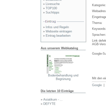
»
Livesuche
Kategorie:
»
TOP100
Webadres
»
Suchtipps
Eingetrag
Thema:
»
Infos und Regeln
Keywords
»
Webseite eintragen
Sprachen:
»
Eintrag bearbeiten
Link defek
AGB-Vers
Aus unserem Webkatalog
Google-S
Bodenbehandlung und
Mit den e
Begrünung
Google
Die letzten 10 Einträge
»
Asiatikum - ...
»
DEFYTE