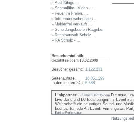
»
Auditfähige ...
»
Schmalfilm - Video - ...
»
Feuer im Freien, ...
»
Info Ferienwohnungen ...
»
Maklerfrei verkauft ...
»
Scheidungskosten-Ratgeber
»
Rechtsanwalt Scholz ...
»
RA Scholz - ...
Besucherstatistik
Gezählt seit dem 10.02.2009
Besucher gesamt:
1.122.231
Seitenaufrufe:
18.851.299
In den letzten 24h:
6.688
Linkpartner:
-
Die neue, unv
SmashDabUp.com
Live-Band und DJ tools bringen Ihr Event zu
Welt schafft ein neuartiges Sound- und Musik
buchbar für jede Art Event: Firmengalas, Par
Karins Ferienoase
Nutzungsbed