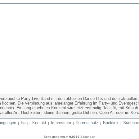
erbrauchte Party-Live-Band mit den aktuellen Dance-Hits und dem aktuellen S
m kochen. Die Verbindung aus jahrelanger Erfahrung im Party- und Eventgesc
erlebnis. Ein lang ersehntes Konzept wird jetzt erstmalig Realität, mit Sma
tys aller Art, Hochzeiten, kleine Bühnen, große Bühnen, Open Air oder im Konz
ingungen
Faq
Kontakt
Impressum
Datenschutz
Backlink
Suchbox
|
|
|
|
|
|
Seite generiert in
0.0356
Sekunden