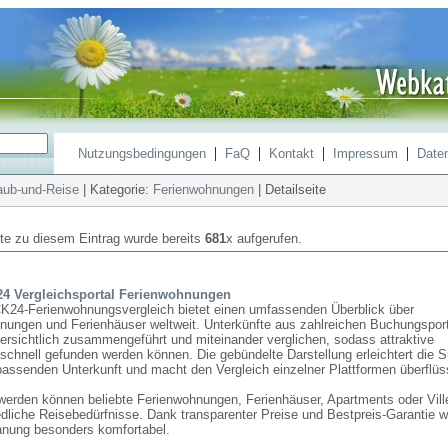
|
|
|
|
Nutzungsbedingungen
FaQ
Kontakt
Impressum
Date
aub-und-Reise
| Kategorie:
Ferienwohnungen
| Detailseite
ite zu diesem Eintrag wurde bereits
681
x aufgerufen.
 Vergleichsportal Ferienwohnungen
24-Ferienwohnungsvergleich bietet einen umfassenden Überblick über
nungen und Ferienhäuser weltweit. Unterkünfte aus zahlreichen Buchungspor
ersichtlich zusammengeführt und miteinander verglichen, sodass attraktive
schnell gefunden werden können. Die gebündelte Darstellung erleichtert die 
passenden Unterkunft und macht den Vergleich einzelner Plattformen überflüs
werden können beliebte Ferienwohnungen, Ferienhäuser, Apartments oder Ville
dliche Reisebedürfnisse. Dank transparenter Preise und Bestpreis-Garantie wi
anung besonders komfortabel.