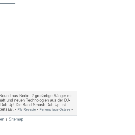
ound aus Berlin. 2 großartige Sänger mit
häft und neuen Technologien aus der DJ-
sh Dab Up! Die Band Smash Dab Up! ist
ertsaal. -
-
-
Pilz Rezepte
Ferienanlage Ostsee
en
Sitemap
|