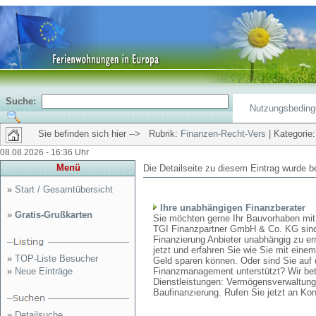
Suche:
Nutzungsbedin
Sie befinden sich hier --> Rubrik:
Finanzen-Recht-Vers
| Kategorie
08.08.2026 - 16:36 Uhr
Menü
Die Detailseite zu diesem Eintrag wurde b
»
Start / Gesamtübersicht
Ihre unabhängigen Finanzberater
»
Gratis-Grußkarten
Sie möchten gerne Ihr Bauvorhaben mit 
TGI Finanzpartner GmbH & Co. KG sind d
Finanzierung Anbieter unabhängig zu erm
jetzt und erfahren Sie wie Sie mit eine
»
TOP-Liste Besucher
Geld sparen können. Oder sind Sie auf
»
Neue Einträge
Finanzmanagement unterstützt? Wir bet
Dienstleistungen: Vermögensverwaltung, 
Baufinanzierung. Rufen Sie jetzt an Kont
»
Detailsuche