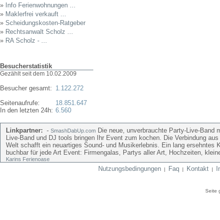
»
Info Ferienwohnungen ...
»
Maklerfrei verkauft ...
»
Scheidungskosten-Ratgeber
»
Rechtsanwalt Scholz ...
»
RA Scholz - ...
Besucherstatistik
Gezählt seit dem 10.02.2009
Besucher gesamt:
1.122.272
Seitenaufrufe:
18.851.647
In den letzten 24h:
6.560
Linkpartner:
-
Die neue, unverbrauchte Party-Live-Band mi
SmashDabUp.com
Live-Band und DJ tools bringen Ihr Event zum kochen. Die Verbindung aus
Welt schafft ein neuartiges Sound- und Musikerlebnis. Ein lang ersehntes 
buchbar für jede Art Event: Firmengalas, Partys aller Art, Hochzeiten, kle
Karins Ferienoase
Nutzungsbedingungen
Faq
Kontakt
I
|
|
|
Seite 