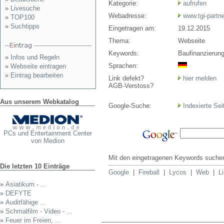
Kategorie:
aufrufen
»
Livesuche
Webadresse:
www.tgi-partne
»
TOP100
»
Suchtipps
Eingetragen am:
19.12.2015
Thema:
Webseite
Keywords:
Baufinanzierun
»
Infos und Regeln
Sprachen:
»
Webseite eintragen
»
Eintrag bearbeiten
Link defekt?
hier melden
AGB-Verstoss?
Aus unserem Webkatalog
Google-Suche:
Indexierte Sei
PCs und Entertainment Center
von Medion
Mit den eingetragenen Keywords suchen
Die letzten 10 Einträge
Google
|
Fireball
|
Lycos
|
Web
|
L
»
Asiatikum - ...
»
DEFYTE
»
Auditfähige ...
»
Schmalfilm - Video - ...
»
Feuer im Freien, ...