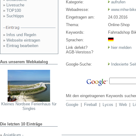
Kategorie:
aufrufen
»
Livesuche
Webadresse:
www.mhw-bik
»
TOP100
»
Suchtipps
Eingetragen am:
24.03.2016
Thema:
Online-Shop
Keywords:
Fahrradshop Bi
»
Infos und Regeln
Sprachen:
»
Webseite eintragen
»
Eintrag bearbeiten
Link defekt?
hier melden
AGB-Verstoss?
Aus unserem Webkatalog
Google-Suche:
Indexierte Sei
Mit den eingetragenen Keywords suchen
Kleines Nordsee Ferienhaus für
Google
|
Fireball
|
Lycos
|
Web
|
L
Singles
Die letzten 10 Einträge
»
Asiatikum - ...