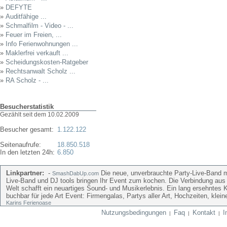
»
DEFYTE
»
Auditfähige ...
»
Schmalfilm - Video - ...
»
Feuer im Freien, ...
»
Info Ferienwohnungen ...
»
Maklerfrei verkauft ...
»
Scheidungskosten-Ratgeber
»
Rechtsanwalt Scholz ...
»
RA Scholz - ...
Besucherstatistik
Gezählt seit dem 10.02.2009
Besucher gesamt:
1.122.122
Seitenaufrufe:
18.850.518
In den letzten 24h:
6.850
Linkpartner:
-
Die neue, unverbrauchte Party-Live-Band mi
SmashDabUp.com
Live-Band und DJ tools bringen Ihr Event zum kochen. Die Verbindung aus
Welt schafft ein neuartiges Sound- und Musikerlebnis. Ein lang ersehntes 
buchbar für jede Art Event: Firmengalas, Partys aller Art, Hochzeiten, kle
Karins Ferienoase
Nutzungsbedingungen
Faq
Kontakt
I
|
|
|