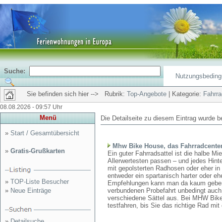
Suche:
Nutzungsbedin
Sie befinden sich hier --> Rubrik:
Top-Angebote
| Kategorie:
Fahrr
08.08.2026 - 09:57 Uhr
Menü
Die Detailseite zu diesem Eintrag wurde b
»
Start / Gesamtübersicht
Mhw Bike House, das Fahrradcente
»
Gratis-Grußkarten
Ein guter Fahrradsattel ist die halbe M
Allerwertesten passen – und jedes Hinte
mit gepolsterten Radhosen oder eher in 
entweder ein spartanisch harter oder eh
»
TOP-Liste Besucher
Empfehlungen kann man da kaum geben,
»
Neue Einträge
verbundenen Probefahrt unbedingt auch a
verschiedene Sättel aus. Bei MHW Bike
testfahren, bis Sie das richtige Rad m
»
Detailsuche