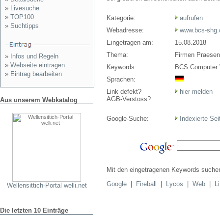
»
Livesuche
»
TOP100
Kategorie:
aufrufen
»
Suchtipps
Webadresse:
www.bcs-shg.
Eingetragen am:
15.08.2018
Thema:
Firmen Praese
»
Infos und Regeln
»
Webseite eintragen
Keywords:
BCS Computer W
»
Eintrag bearbeiten
Sprachen:
Link defekt?
hier melden
AGB-Verstoss?
Aus unserem Webkatalog
Google-Suche:
Indexierte Sei
Mit den eingetragenen Keywords suchen
Google
|
Fireball
|
Lycos
|
Web
|
L
Wellensittich-Portal welli.net
Die letzten 10 Einträge