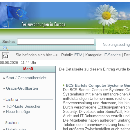
Suche:
Nutzungsbedin
Sie befinden sich hier --> Rubrik:
EDV
| Kategorie:
IT-Service
| Det
08.08.2026 - 11:44 Uhr
Menü
Die Detailseite zu diesem Eintrag wurde b
»
Start / Gesamtübersicht
BCS Bartels Computer Systeme G
»
Gratis-Grußkarten
Die BCS Bartels Computer Systeme Gmb
Systemhaus mit einem umfangreichen An
mittelständigen Unternehmens reichen v
Serververwaltung und Hardware, bis hin 
»
TOP-Liste Besucher
Durch verschiedene Exklusivpartnersch
»
Neue Einträge
Security, DriveLock oder SonicWall, 
Audit und IT-Dokumentation erstellt und
Die Mitarbeiter haben außerdem umfang
Telefon oder Teamviewersitzung berate
bei größeren Zwischenfällen auch zeitn
»
Detailsuche