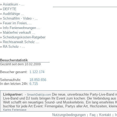
»
Asiatikum - ...
»
DEFYTE
»
Auditfähige ...
»
Schmalfilm - Video - ...
»
Feuer im Freien, ...
»
Info Ferienwohnungen ...
»
Maklerfrei verkauft ...
»
Scheidungskosten-Ratgeber
»
Rechtsanwalt Scholz ...
»
RA Scholz - ...
Besucherstatistik
Gezählt seit dem 10.02.2009
Besucher gesamt:
1.122.174
Seitenaufrufe:
18.850.656
In den letzten 24h:
6.715
Linkpartner:
-
Die neue, unverbrauchte Party-Live-Band mi
SmashDabUp.com
Live-Band und DJ tools bringen Ihr Event zum kochen. Die Verbindung aus
Welt schafft ein neuartiges Sound- und Musikerlebnis. Ein lang ersehntes 
buchbar für jede Art Event: Firmengalas, Partys aller Art, Hochzeiten, kle
Karins Ferienoase
Nutzungsbedingungen
Faq
Kontakt
I
|
|
|